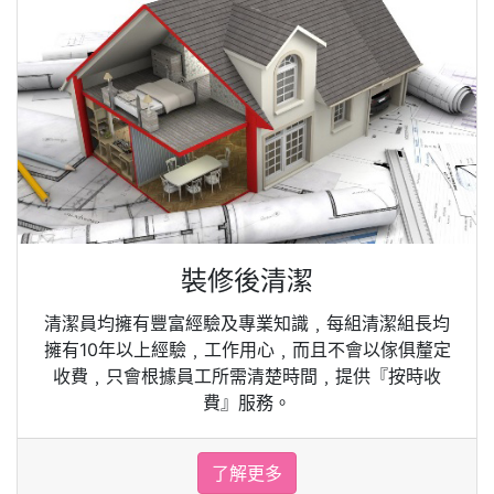
裝修後清潔
清潔員均擁有豐富經驗及專業知識﹐每組清潔組長均
擁有10年以上經驗﹐工作用心﹐而且不會以傢俱釐定
收費﹐只會根據員工所需清楚時間﹐提供『按時收
費』服務。
了解更多